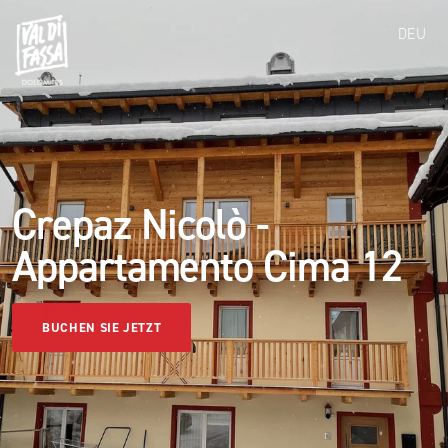
DEU
Crepaz Nicolò -
Appartamento Cima 12
BUCHEN SIE JETZT